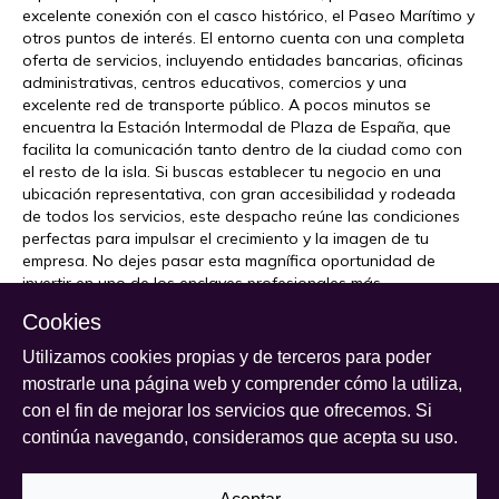
excelente conexión con el casco histórico, el Paseo Marítimo y
otros puntos de interés. El entorno cuenta con una completa
oferta de servicios, incluyendo entidades bancarias, oficinas
administrativas, centros educativos, comercios y una
excelente red de transporte público. A pocos minutos se
encuentra la Estación Intermodal de Plaza de España, que
facilita la comunicación tanto dentro de la ciudad como con
el resto de la isla. Si buscas establecer tu negocio en una
ubicación representativa, con gran accesibilidad y rodeada
de todos los servicios, este despacho reúne las condiciones
perfectas para impulsar el crecimiento y la imagen de tu
empresa. No dejes pasar esta magnífica oportunidad de
invertir en uno de los enclaves profesionales más
demandados de Palma. Certificado energético letra G de
Cookies
consumo y letra G de emisiones. Para más información o
concertar una visita, no dude en contactar. Te informamos
Utilizamos cookies propias y de terceros para poder
que el precio publicitado no incluye los gastos de
mostrarle una página web y comprender cómo la utiliza,
compraventa (Impuestos, Notaría, Registro y gestoría, en
con el fin de mejorar los servicios que ofrecemos. Si
caso de que requiera un tercero para tramitar documentos o
continúa navegando, consideramos que acepta su uso.
que se haga hipoteca). ¡Consultanos y te haremos un
presupuesto detallado sin compromiso! "Agencia inmobiliaria
inscrita en el Registro Oficial de Agentes Inmobiliarios de las