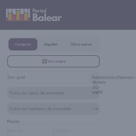
Comprar
Alquilar
Obra nueva
Ver mapa
heroicons:chevron-
down-
20-
solid
Precio